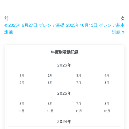
投
過
次
前
次
去
の
2025年9月27日 ゲレンデ基礎
2025年10月13日 ゲレンデ基本
稿
の
投
訓練
訓練
ナ
投
稿
ビ
稿
年度別活動記録
ゲ
ー
2026年
シ
1月
2月
3月
4月
ョ
5月
6月
7月
8月
ン
2025年
3月
6月
7月
8月
9月
10月
11月
12月
2024年