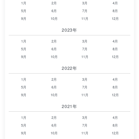
1月
2月
3月
4月
5月
6月
7月
8月
9月
10月
11月
12月
2023年
1月
2月
3月
4月
5月
6月
7月
8月
9月
10月
11月
12月
2022年
1月
2月
3月
4月
5月
6月
7月
8月
9月
10月
11月
12月
2021年
1月
2月
3月
4月
5月
6月
7月
8月
9月
10月
11月
12月