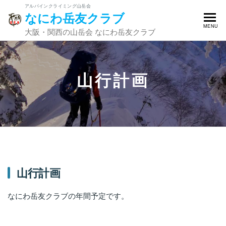
コ
なにわ岳友クラブ
ン
テ
大阪・関西の山岳会 なにわ岳友クラブ
ン
ツ
へ
山行計画
ス
キ
ッ
プ
山行計画
なにわ岳友クラブの年間予定です。