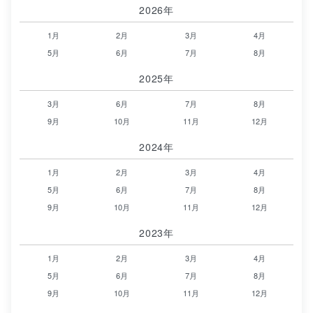
ー
2026年
シ
1月
2月
3月
4月
ョ
5月
6月
7月
8月
ン
2025年
3月
6月
7月
8月
9月
10月
11月
12月
2024年
1月
2月
3月
4月
5月
6月
7月
8月
9月
10月
11月
12月
2023年
1月
2月
3月
4月
5月
6月
7月
8月
9月
10月
11月
12月