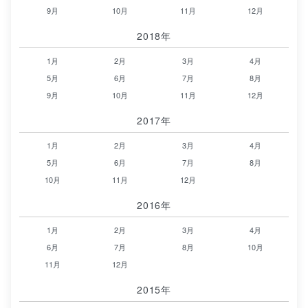
9月
10月
11月
12月
2018年
1月
2月
3月
4月
5月
6月
7月
8月
9月
10月
11月
12月
2017年
1月
2月
3月
4月
5月
6月
7月
8月
10月
11月
12月
2016年
1月
2月
3月
4月
6月
7月
8月
10月
11月
12月
2015年